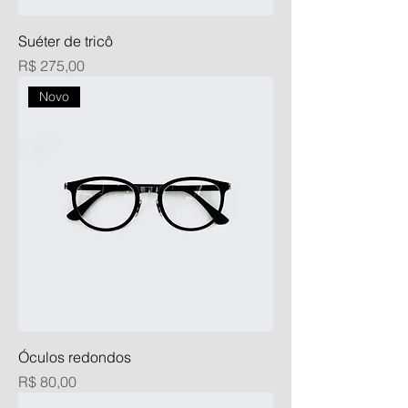
Suéter de tricô
Preço
R$ 275,00
Novo
Óculos redondos
Preço
R$ 80,00