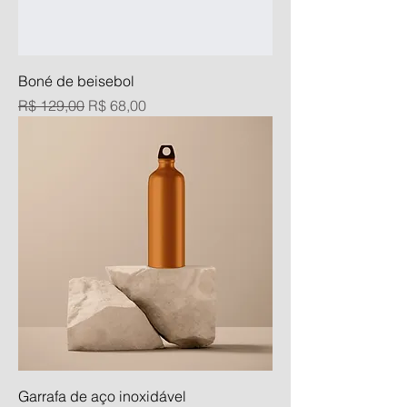
Boné de beisebol
Preço normal
Preço promocional
R$ 129,00
R$ 68,00
Garrafa de aço inoxidável