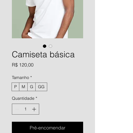
Camiseta básica
Preço
R$ 120,00
Tamanho
*
P
M
G
GG
Quantidade
*
Pré-encomendar