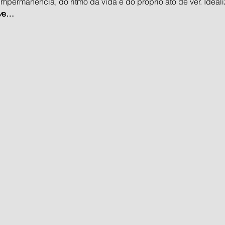
mpermanência, do ritmo da vida e do próprio ato de ver. Ideali
v
e…