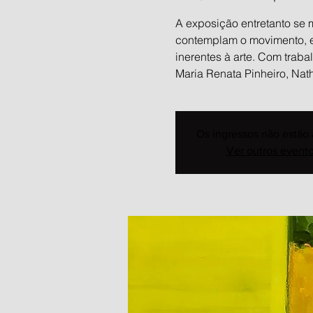
A exposição entretanto se m
contemplam o movimento, e
inerentes à arte. Com traba
Maria Renata Pinheiro, Nat
Os ingressos não estão
Ver outros event