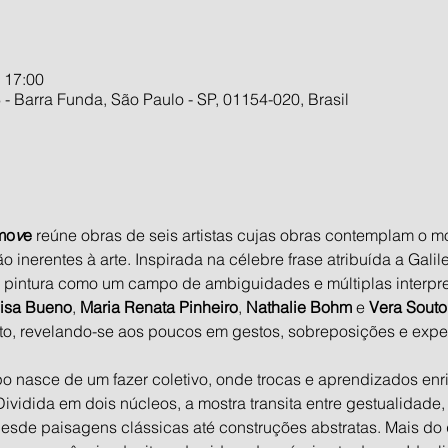
 17:00
 - Barra Funda, São Paulo - SP, 01154-020, Brasil
mo
v
e
 reúne obras de seis artistas cujas obras contemplam o 
o inerentes à arte. Inspirada na célebre frase atribuída a Galile
 a pintura como um campo de ambiguidades e múltiplas interpr
lisa Bueno
, 
Maria Renata Pinheiro
, 
Nathalie Bohm
 e 
Vera Souto
to, revelando-se aos poucos em gestos, sobreposições e expe
po nasce de um fazer coletivo, onde trocas e aprendizados en
Dividida em dois núcleos, a mostra transita entre gestualidade, 
sde paisagens clássicas até construções abstratas. Mais do 