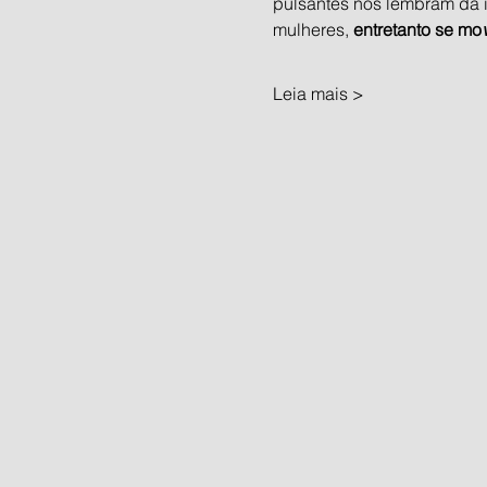
pulsantes nos lembram da i
mulheres, 
entretanto se mo
Leia mais >