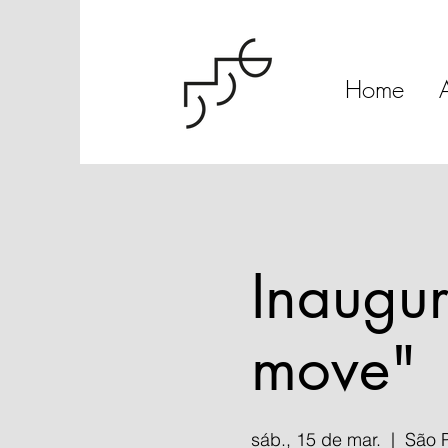
Home
Inaugur
move"
sáb., 15 de mar.
  |  
São 